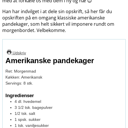
med at forkæle os med dem i ny og næ 😊
Han har indvilget i at dele sin opskrift, så her får du
opskriften på en omgang klassiske amerikanske
pandekager, som helt sikkert vil imponere rundt om
morgenbordet. Velbekomme.
Udskriv
Amerikanske pandekager
Ret:
Morgenmad
Køkken:
Amerikansk
Servings:
8
stk.
Ingredienser
4
dl.
hvedemel
3 1/2
tsk.
bagepulver
1/2
tsk.
salt
1
spsk.
sukker
1
tsk.
vaniljesukker