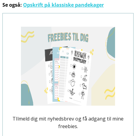
Se også:
Opskrift på klassiske pandekager