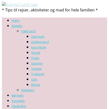
* Tips til rejser, aktiviteter og mad for hele familien *
Hjem
Rejseliv
Vælg land
Danmark
Grækenland
Kap Verde
Norge
Polen
Spanien
Sverige
Tyskland
USA
Østrig
Rejsetips
Børneliv
Kvindeliv
Opskrifter