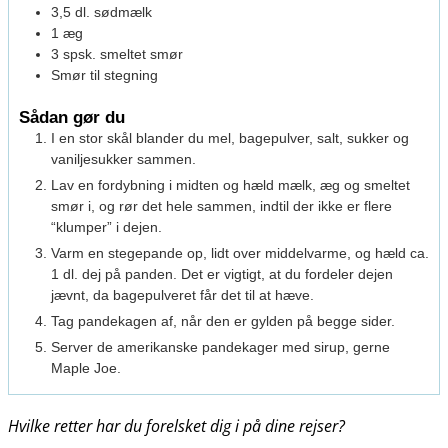
3,5
dl.
sødmælk
1
æg
3
spsk.
smeltet smør
Smør til stegning
Sådan gør du
I en stor skål blander du mel, bagepulver, salt, sukker og
vaniljesukker sammen.
Lav en fordybning i midten og hæld mælk, æg og smeltet
smør i, og rør det hele sammen, indtil der ikke er flere
“klumper” i dejen.
Varm en stegepande op, lidt over middelvarme, og hæld ca.
1 dl. dej på panden. Det er vigtigt, at du fordeler dejen
jævnt, da bagepulveret får det til at hæve.
Tag pandekagen af, når den er gylden på begge sider.
Server de amerikanske pandekager med sirup, gerne
Maple Joe.
Hvilke retter har du forelsket dig i på dine rejser?