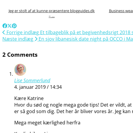
Jeg er stolt af at kunne præsentere blogguides.dk
Business wear 
– …
Forrige indlæg
Et tilbageblik på et begivenhedsrigt 20
Næste indlæg
En sjov libanesisk date night på OCCO i M
2 Comments
Lise Sommerlund
4. januar 2019 / 14:34
Kære Katrine
Hvor du sød og nogle mega gode tips! Det er vildt, at
er så god som dig. Det her år bliver vores år. Jeg kan
Mega meget kærlighed herfra