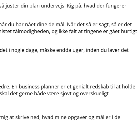
så juster din plan undervejs. Kig på, hvad der fungerer
år du har nået dine delmål. Når det så er sagt, så er det
mistet tålmodigheden, og ikke følt at tingene er gået hurtigt
r det i nogle dage, måske endda uger, inden du laver det
edre. En business planner er et genialt redskab til at holde
 skal det gerne både være sjovt og overskueligt.
 mig at skrive ned, hvad mine opgaver og mål er i de