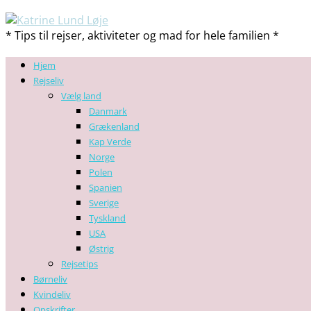
* Tips til rejser, aktiviteter og mad for hele familien *
Hjem
Rejseliv
Vælg land
Danmark
Grækenland
Kap Verde
Norge
Polen
Spanien
Sverige
Tyskland
USA
Østrig
Rejsetips
Børneliv
Kvindeliv
Opskrifter