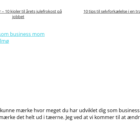
– 10 kjoler til årets julefrokost på
10 tips til selvforkælelse i en t
jobbet
18 som business mom
almø
 kunne mærke hvor meget du har udviklet dig som business wo
 mærke det helt ud i tæerne. Jeg ved at vi kommer til at ændr