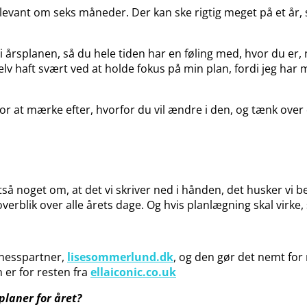
elevant om seks måneder. Der kan ske rigtig meget på et år, 
årsplanen, så du hele tiden har en føling med, hvor du er, n
selv haft svært ved at holde fokus på min plan, fordi jeg har 
 for at mærke efter, hvorfor du vil ændre i den, og tænk ove
tså noget om, at det vi skriver ned i hånden, det husker vi b
verblik over alle årets dage. Og hvis planlægning skal virke,
inesspartner,
lisesommerlund.dk
, og den gør det nemt for
 er for resten fra
ellaiconic.co.uk
planer for året?