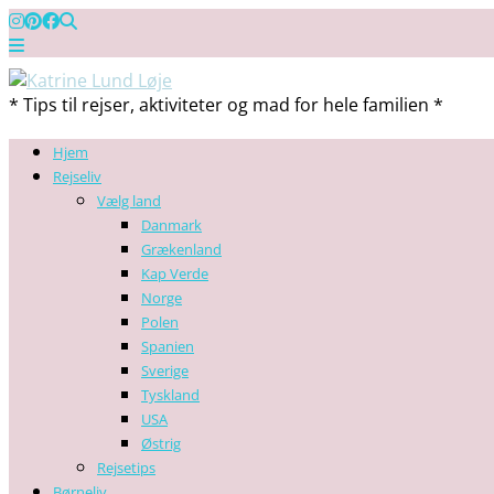
* Tips til rejser, aktiviteter og mad for hele familien *
Hjem
Rejseliv
Vælg land
Danmark
Grækenland
Kap Verde
Norge
Polen
Spanien
Sverige
Tyskland
USA
Østrig
Rejsetips
Børneliv