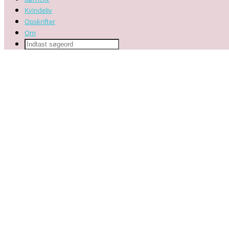
Kvindeliv
Opskrifter
Om