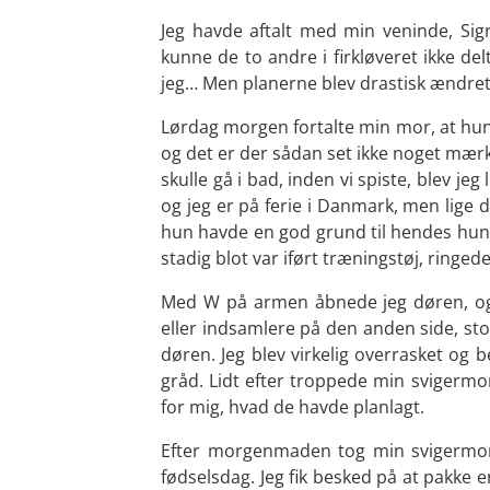
Jeg havde aftalt med min veninde, Sigr
kunne de to andre i firkløveret ikke de
jeg… Men planerne blev drastisk ændret
Lørdag morgen fortalte min mor, at hun
og det er der sådan set ikke noget mærke
skulle gå i bad, inden vi spiste, blev je
og jeg er på ferie i Danmark, men lige 
hun havde en god grund til hendes hundse
stadig blot var iført træningstøj, ringed
Med W på armen åbnede jeg døren, og l
eller indsamlere på den anden side, sto
døren. Jeg blev virkelig overrasket og b
gråd. Lidt efter troppede min svigermor
for mig, hvad de havde planlagt.
Efter morgenmaden tog min svigermor 
fødselsdag. Jeg fik besked på at pakke 