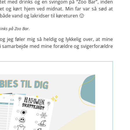
uttet med drinks og en svingom på “Zoo Bar”, inden
tet og kørt hjem ved midnat. Min far var så sød at
både vand og lakridser til køreturen 🙂
inks på Zoo Bar.
 og jeg føler mig så heldig og lykkelig over, at mine
g i samarbejde med mine forældre og svigerforældre