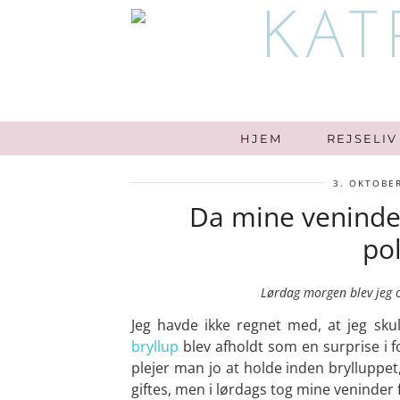
HJEM
REJSELIV
3. OKTOBE
Da mine veninde
po
Lørdag morgen blev jeg o
Jeg havde ikke regnet med, at jeg sk
bryllup
blev afholdt som en surprise i 
plejer man jo at holde inden brylluppet, 
giftes, men i lørdags tog mine veninder