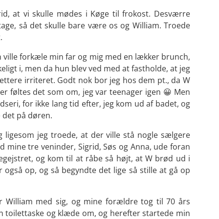
id, at vi skulle mødes i Køge til frokost. Desværre
ltage, så det skulle bare være os og William. Troede
.
 ville forkæle min far og mig med en lækker brunch,
ligt i, men da hun blev ved med at fastholde, at jeg
g lettere irriteret. Godt nok bor jeg hos dem pt., da W
der føltes det som om, jeg var teenager igen 😀 Men
ri, for ikke lang tid efter, jeg kom ud af badet, og
e det på døren.
igesom jeg troede, at der ville stå nogle sælgere
d mine tre veninder, Sigrid, Søs og Anna, ude foran
egejstret, og kom til at råbe så højt, at W brød ud i
 også op, og så begyndte det lige så stille at gå op
William med sig, og mine forældre tog til 70 års
en toilettaske og klæde om, og herefter startede min