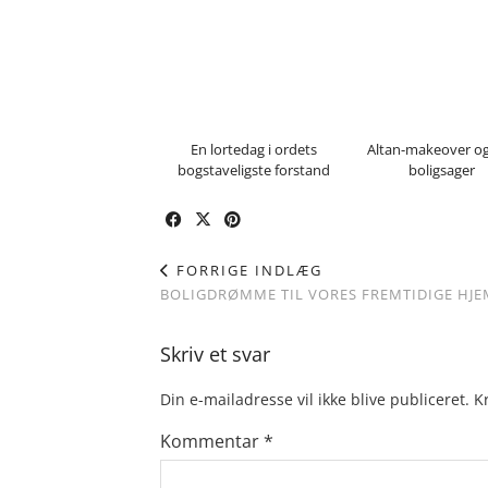
En lortedag i ordets
Altan-makeover o
bogstaveligste forstand
boligsager
FORRIGE INDLÆG
BOLIGDRØMME TIL VORES FREMTIDIGE HJE
Skriv et svar
Din e-mailadresse vil ikke blive publiceret.
K
Kommentar
*