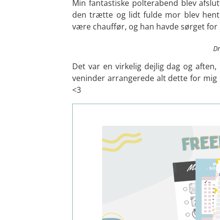
Min fantastiske polterabend blev afsl
den trætte og lidt fulde mor blev hen
være chauffør, og han havde sørget for 
Dr
Det var en virkelig dejlig dag og aften,
veninder arrangerede alt dette for mi
<3