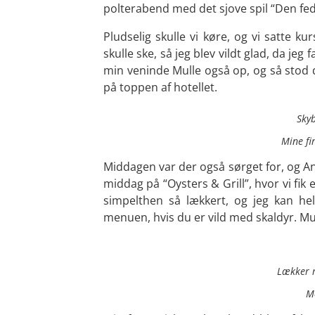
polterabend med det sjove spil “Den fede
Pludselig skulle vi køre, og vi satte k
skulle ske, så jeg blev vildt glad, da jeg 
min veninde Mulle også op, og så stod d
på toppen af hotellet.
Skyb
Mine fi
Middagen var der også sørget for, og An
middag på “Oysters & Grill”, hvor vi fik 
simpelthen så lækkert, og jeg kan hel
menuen, hvis du er vild med skaldyr.
Lækker m
M