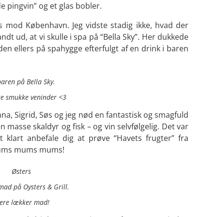
 pingvin” og et glas bobler.
urs mod København. Jeg vidste stadig ikke, hvad der
fandt ud, at vi skulle i spa på “Bella Sky”. Her dukkede
en ellers på spahygge efterfulgt af en drink i baren
aren på Bella Sky.
re smukke veninder <3
na, Sigrid, Søs og jeg nød en fantastisk og smagfuld
en masse skaldyr og fisk – og vin selvfølgelig. Det var
t klart anbefale dig at prøve “Havets frugter” fra
 Mums mums mums!
Østers
ad på Oysters & Grill.
ere lækker mad!