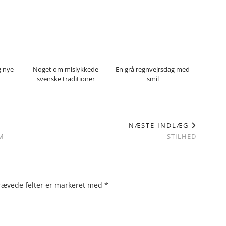
g nye
Noget om mislykkede
En grå regnvejrsdag med
svenske traditioner
smil
NÆSTE INDLÆG
M
STILHED
rævede felter er markeret med
*