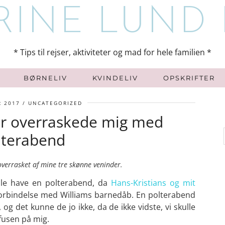
* Tips til rejser, aktiviteter og mad for hele familien *
BØRNELIV
KVINDELIV
OPSKRIFTER
R 2017
UNCATEGORIZED
r overraskede mig med
lterabend
verrasket af mine tre skønne veninder.
ulle have en polterabend, da
Hans-Kristians og mit
forbindelse med Williams barnedåb. En polterabend
og det kunne de jo ikke, da de ikke vidste, vi skulle
 fusen på mig.