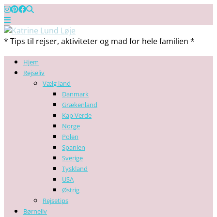
* Tips til rejser, aktiviteter og mad for hele familien *
Hjem
Rejseliv
Vælg land
Danmark
Grækenland
Kap Verde
Norge
Polen
Spanien
Sverige
Tyskland
USA
Østrig
Rejsetips
Børneliv