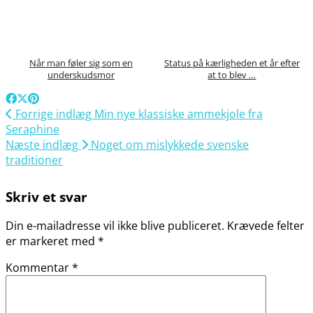
Når man føler sig som en
Status på kærligheden et år efter
underskudsmor
at to blev …
Forrige indlæg
Min nye klassiske ammekjole fra
Seraphine
Næste indlæg
Noget om mislykkede svenske
traditioner
Skriv et svar
Din e-mailadresse vil ikke blive publiceret.
Krævede felter
er markeret med
*
Kommentar
*