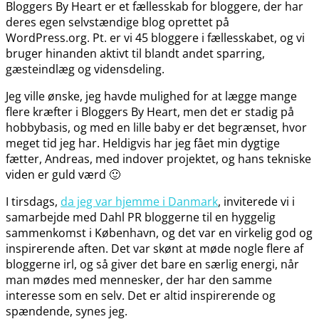
Bloggers By Heart er et fællesskab for bloggere, der har
deres egen selvstændige blog oprettet på
WordPress.org. Pt. er vi 45 bloggere i fællesskabet, og vi
bruger hinanden aktivt til blandt andet sparring,
gæsteindlæg og vidensdeling.
Jeg ville ønske, jeg havde mulighed for at lægge mange
flere kræfter i Bloggers By Heart, men det er stadig på
hobbybasis, og med en lille baby er det begrænset, hvor
meget tid jeg har. Heldigvis har jeg fået min dygtige
fætter, Andreas, med indover projektet, og hans tekniske
viden er guld værd 🙂
I tirsdags,
da jeg var hjemme i Danmark
, inviterede vi i
samarbejde med Dahl PR bloggerne til en hyggelig
sammenkomst i København, og det var en virkelig god og
inspirerende aften. Det var skønt at møde nogle flere af
bloggerne irl, og så giver det bare en særlig energi, når
man mødes med mennesker, der har den samme
interesse som en selv. Det er altid inspirerende og
spændende, synes jeg.