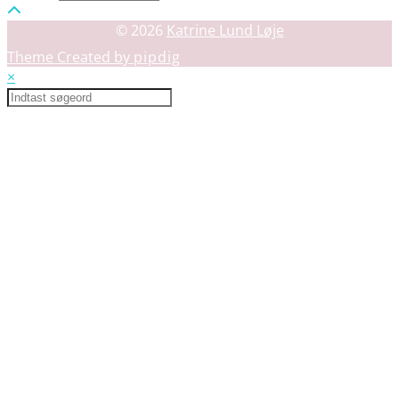
© 2026
Katrine Lund Løje
Theme Created by
pipdig
×