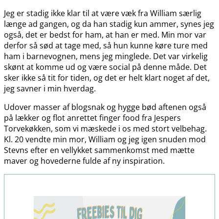
Jeg er stadig ikke klar til at være væk fra William særlig
længe ad gangen, og da han stadig kun ammer, synes jeg
også, det er bedst for ham, at han er med. Min mor var
derfor så sød at tage med, så hun kunne køre ture med
ham i barnevognen, mens jeg minglede. Det var virkelig
skønt at komme ud og være social på denne måde. Det
sker ikke så tit for tiden, og det er helt klart noget af det,
jeg savner i min hverdag.
Udover masser af blogsnak og hygge bød aftenen også
på lækker og flot anrettet finger food fra Jespers
Torvekøkken, som vi mæskede i os med stort velbehag.
Kl. 20 vendte min mor, William og jeg igen snuden mod
Stevns efter en vellykket sammenkomst med mætte
maver og hovederne fulde af ny inspiration.