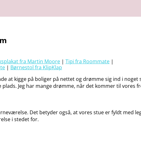
em
splakat fra Martin Moore
|
Tipi fra Roommate
|
te
|
Børnestol fra KlipKlap
ende at kigge på boliger på nettet og drømme sig ind i noget s
 mere plads. Jeg har mange drømme, når det kommer til vores fr
rneværelse. Det betyder også, at vores stue er fyldt med lege
lse i stedet for.