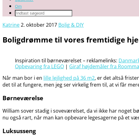
Om
Katrine
2. oktober 2017
Bolig & DIY
Boligdrømme til vores fremtidige hj
Inspiration til børneværelset – reklamelinks:
Danmark
Opbevaring fra LEGO
|
Giraf højdemåler fra Roomma
Når man bor i en
lille lejlighed på 36 m2
, er det altså frist
det til at fungere, men jeg ser virkelig frem til, at vi får
Børneværelse
William sover stadig i soveværelset, da vi ikke har noget bø
nu også rart, når man kan opbevare legesagerne på et være
Luksusseng