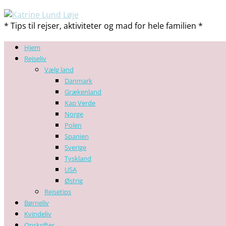
* Tips til rejser, aktiviteter og mad for hele familien *
Hjem
Rejseliv
Vælg land
Danmark
Grækenland
Kap Verde
Norge
Polen
Spanien
Sverige
Tyskland
USA
Østrig
Rejsetips
Børneliv
Kvindeliv
Opskrifter