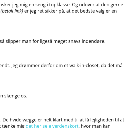
ønsker jeg mig en seng i topklasse. Og udover at den gerne
(betalt link)
er jeg ret sikker på, at det bedste valg er en
og så slipper man for ligeså meget snavs indendøre.
mvendt. Jeg drømmer derfor om et walk-in-closet, da det må
an slænge os.
 De hvide vægge er helt klart med til at få lejligheden til at
dt tænke mig
det her seje verdenskort
, hvor man kan