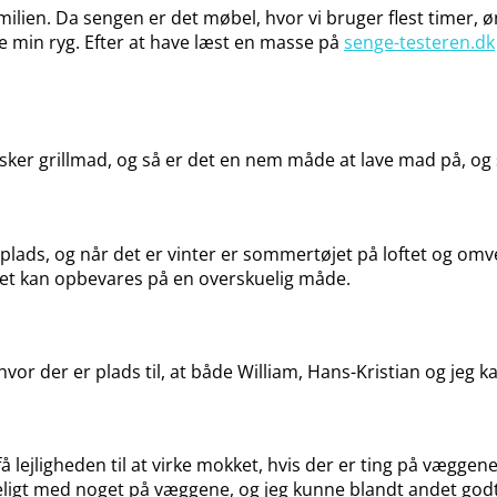
milien. Da sengen er det møbel, hvor vi bruger flest timer, 
e min ryg. Efter at have læst en masse på
senge-testeren.dk
eg elsker grillmad, og så er det en nem måde at lave mad på, 
get plads, og når det er vinter er sommertøjet på loftet og o
et kan opbevares på en overskuelig måde.
or der er plads til, at både William, Hans-Kristian og jeg k
å lejligheden til at virke mokket, hvis der er ting på væggene.
yggeligt med noget på væggene, og jeg kunne blandt andet go