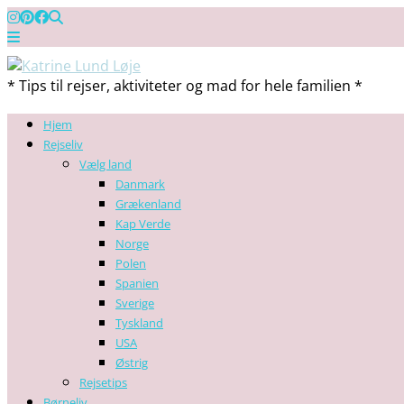
* Tips til rejser, aktiviteter og mad for hele familien *
Hjem
Rejseliv
Vælg land
Danmark
Grækenland
Kap Verde
Norge
Polen
Spanien
Sverige
Tyskland
USA
Østrig
Rejsetips
Børneliv