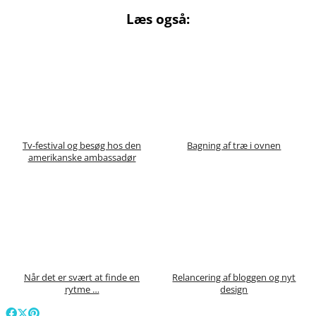
Læs også:
Tv-festival og besøg hos den
Bagning af træ i ovnen
amerikanske ambassadør
Når det er svært at finde en
Relancering af bloggen og nyt
rytme …
design