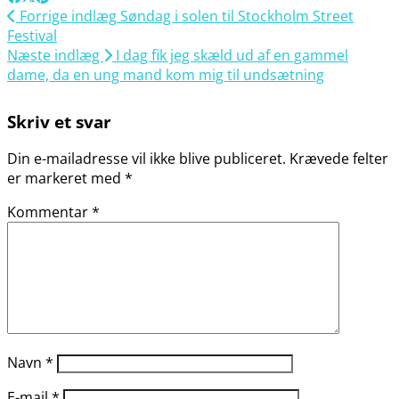
Forrige indlæg
Søndag i solen til Stockholm Street
Festival
Næste indlæg
I dag fik jeg skæld ud af en gammel
dame, da en ung mand kom mig til undsætning
Skriv et svar
Din e-mailadresse vil ikke blive publiceret.
Krævede felter
er markeret med
*
Kommentar
*
Navn
*
E-mail
*