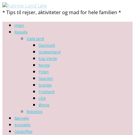
* Tips til rejser, aktiviteter og mad for hele familien *
Hjem
Rejseliv
Vælg land
Danmark
Grækenland
Kap Verde
Norge
Polen
Spanien
Sverige
Tyskland
USA
Østrig
Rejsetips
Børneliv
Kvindeliv
Opskrifter