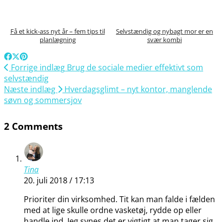
Få et kick-ass nyt år – fem tips til
Selvstændig og nybagt mor er en
planlægning
svær kombi
Forrige indlæg
Brug de sociale medier effektivt som
selvstændig
Næste indlæg
Hverdagsglimt – nyt kontor, manglende
søvn og sommersjov
2 Comments
Tina
20. juli 2018 / 17:13
Prioriter din virksomhed. Tit kan man falde i fælden
med at lige skulle ordne vasketøj, rydde op eller
handle ind. Jeg synes det er vigtigt at man tager sig