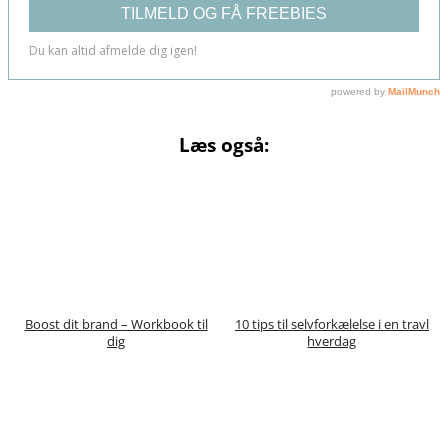
Læs også:
Boost dit brand – Workbook til
10 tips til selvforkælelse i en travl
dig
hverdag