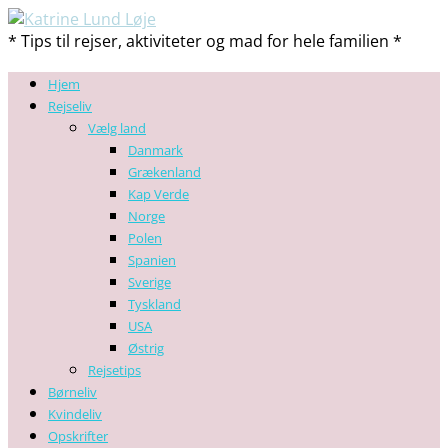
* Tips til rejser, aktiviteter og mad for hele familien *
Hjem
Rejseliv
Vælg land
Danmark
Grækenland
Kap Verde
Norge
Polen
Spanien
Sverige
Tyskland
USA
Østrig
Rejsetips
Børneliv
Kvindeliv
Opskrifter