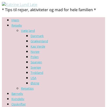
* Tips til rejser, aktiviteter og mad for hele familien *
Hjem
Rejseliv
Vælg land
Danmark
Grækenland
Kap Verde
Norge
Polen
Spanien
Sverige
Tyskland
USA
Østrig
Rejsetips
Børneliv
Kvindeliv
Opskrifter