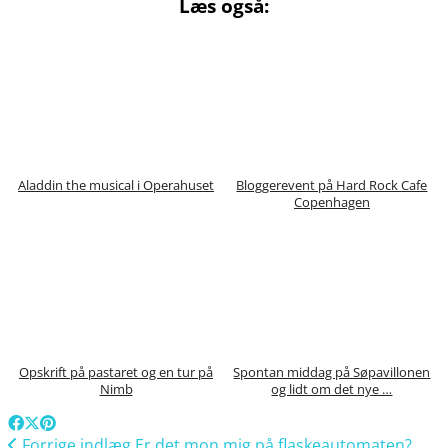
Læs også:
Aladdin the musical i Operahuset
Bloggerevent på Hard Rock Cafe
Copenhagen
Opskrift på pastaret og en tur på
Spontan middag på Søpavillonen
Nimb
og lidt om det nye …
Forrige indlæg
Er det mon mig på flaskeautomaten?