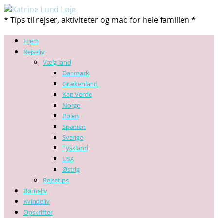
* Tips til rejser, aktiviteter og mad for hele familien *
Hjem
Rejseliv
Vælg land
Danmark
Grækenland
Kap Verde
Norge
Polen
Spanien
Sverige
Tyskland
USA
Østrig
Rejsetips
Børneliv
Kvindeliv
Opskrifter