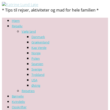
* Tips til rejser, aktiviteter og mad for hele familien *
Hjem
Rejseliv
Vælg land
Danmark
Grækenland
Kap Verde
Norge
Polen
Spanien
Sverige
Tyskland
USA
Østrig
Rejsetips
Børneliv
Kvindeliv
Opskrifter