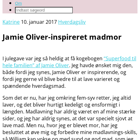
Om
Katrine
10. januar 2017
Hverdagsliv
Jamie Oliver-inspireret madmor
I julegave var jeg så heldig at få kogebogen
“Superfood til
hele familien” af Jamie Oliver
. Jeg havde ønsket mig den,
både fordi jeg synes, Jamie Oliver er inspirerende, og
fordi jeg gerne vil blive bedre til at lave varieret og
spændende hverdagsmad.
Som det er nu, har jeg omkring fem-syv retter, jeg altid
laver, og det bliver hurtigt kedeligt og ensformigt i
længden. Madlavning har aldrig været en af mine stærke
sider, og jeg har aldrig synes, at det var specielt sjovt at
lave mad. Men nu, hvor jeg er blevet mor, har jeg
besluttet at øve mig og forbedre mine madlavnings-skills,
så William kan vokse op med sund og god mad, som jeg