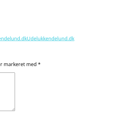
ukkendelund.dkUdelukkendelund.dk
 er markeret med
*