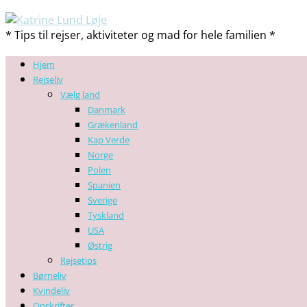
* Tips til rejser, aktiviteter og mad for hele familien *
Hjem
Rejseliv
Vælg land
Danmark
Grækenland
Kap Verde
Norge
Polen
Spanien
Sverige
Tyskland
USA
Østrig
Rejsetips
Børneliv
Kvindeliv
Opskrifter