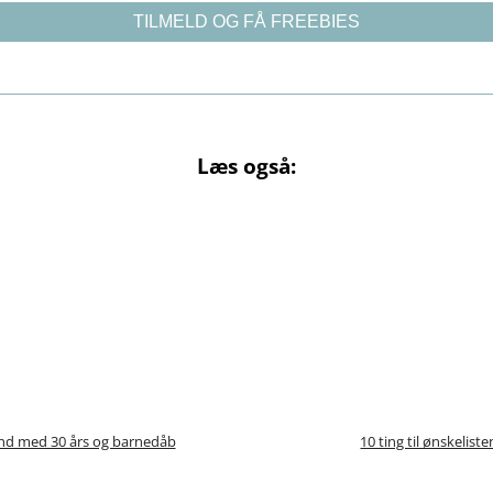
Læs også:
d med 30 års og barnedåb
10 ting til ønskeliste