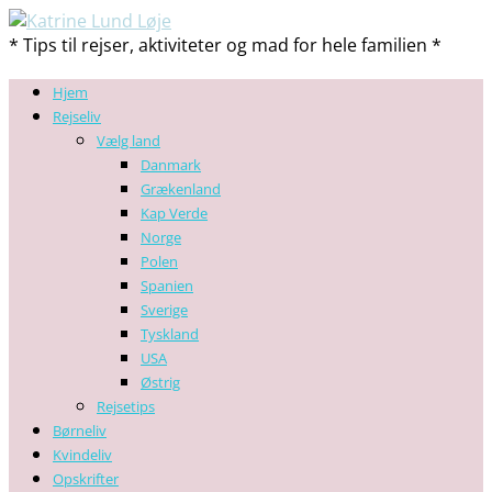
* Tips til rejser, aktiviteter og mad for hele familien *
Hjem
Rejseliv
Vælg land
Danmark
Grækenland
Kap Verde
Norge
Polen
Spanien
Sverige
Tyskland
USA
Østrig
Rejsetips
Børneliv
Kvindeliv
Opskrifter