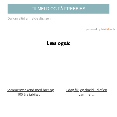
Læs også:
Sommerweekend med bær og
I dag fik jeg skæld ud af en
100 års jubilæum
gammel …