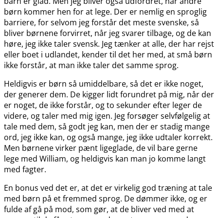
barn er glad. Men jeg bliver også udfordret, når andre
børn kommer hen for at lege. Der er nemlig en sproglig
barriere, for selvom jeg forstår det meste svenske, så
bliver børnene forvirret, når jeg svarer tilbage, og de kan
høre, jeg ikke taler svensk. Jeg tænker at alle, der har rejst
eller boet i udlandet, kender til det her med, at små børn
ikke forstår, at man ikke taler det samme sprog.
Heldigvis er børn så umiddelbare, så det er ikke noget,
der generer dem. De kigger lidt forundret på mig, når der
er noget, de ikke forstår, og to sekunder efter leger de
videre, og taler med mig igen. Jeg forsøger selvfølgelig at
tale med dem, så godt jeg kan, men der er stadig mange
ord, jeg ikke kan, og også mange, jeg ikke udtaler korrekt.
Men børnene virker pænt ligeglade, de vil bare gerne
lege med William, og heldigvis kan man jo komme langt
med fagter.
En bonus ved det er, at det er virkelig god træning at tale
med børn på et fremmed sprog. De dømmer ikke, og er
fulde af gå på mod, som gør, at de bliver ved med at