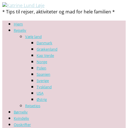
* Tips til rejser, aktiviteter og mad for hele familien *
Hjem
Rejseliv
Vælg land
Danmark
Grækenland
Kap Verde
Norge
Polen
Spanien
Sverige
Tyskland
USA
Østrig
Rejsetips
Børneliv
Kvindeliv
Opskrifter