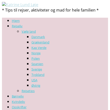
* Tips til rejser, aktiviteter og mad for hele familien *
Hjem
Rejseliv
Vælg land
Danmark
Grækenland
Kap Verde
Norge
Polen
Spanien
Sverige
Tyskland
USA
Østrig
Rejsetips
Børneliv
Kvindeliv
Opskrifter