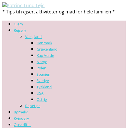
* Tips til rejser, aktiviteter og mad for hele familien *
Hjem
Rejseliv
Vælg land
Danmark
Grækenland
Kap Verde
Norge
Polen
Spanien
Sverige
Tyskland
USA
Østrig
Rejsetips
Børneliv
Kvindeliv
Opskrifter