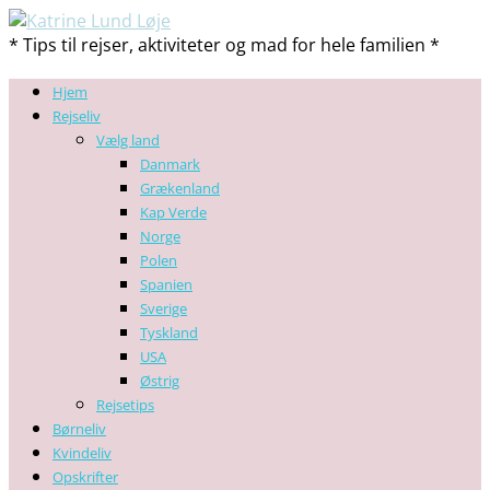
* Tips til rejser, aktiviteter og mad for hele familien *
Hjem
Rejseliv
Vælg land
Danmark
Grækenland
Kap Verde
Norge
Polen
Spanien
Sverige
Tyskland
USA
Østrig
Rejsetips
Børneliv
Kvindeliv
Opskrifter