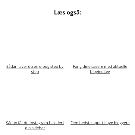
Læs også:
Sådan laver du en e-bog step by
Fang dine læsere med aktuelle
step
blogindlæg
Sådan får du Instagram-billeder i
Fem bedste apps til nye bloggere
din sidebar