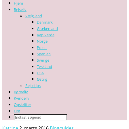
Hjem
Rejseliv
Vælg land
Danmark
Grækenland
Kap Verde
Norge
Polen
Spanien
Sverige
Tyskland
USA
Østrig
Rejsetips
Børneliv
Kvindeliv
Opskrifter
Om
Katrine
2. marts 2016
Blogguides