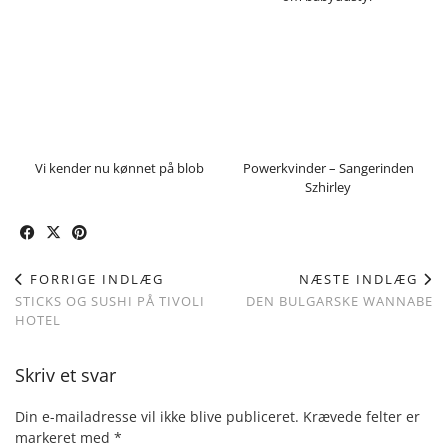
Vi kender nu kønnet på blob
Powerkvinder – Sangerinden
Szhirley
FORRIGE INDLÆG
NÆSTE INDLÆG
STICKS OG SUSHI PÅ TIVOLI
DEN BULGARSKE WANNABE
HOTEL
Skriv et svar
Din e-mailadresse vil ikke blive publiceret.
Krævede felter er
markeret med
*