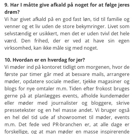
9. Har I måtte give afkald på noget for at følge jeres
drøm?
Vi har givet afkald på en god fast løn, tid til familie og
venner og et liv uden de store bekymringer. Livet som
selvstændig er usikkert, men det er uden tvivl det hele
værd. Den frihed, der er ved at have sin egen
virksomhed, kan ikke måle sig med noget.
10. Hvordan er en hverdag for jer?
Vi møder ind på kontoret tidligt om morgenen, hvor de
første par timer går med at besvare mails, arrangere
møder, opdatere sociale medier, tjekke magasiner og
blogs for nye omtaler m.m. Tiden efter frokost bruges
gerne på at planlægges events, afholde kundemøder
eller møder med journalister og bloggere, skrive
pressetekster og en hel masse andet. Vi bruger også
en hel del tid ude af showroomet til møder, events
m.m. Det fede ved PR-branchen er, at alle dage er
forskellige, og at man møder en masse inspirerende