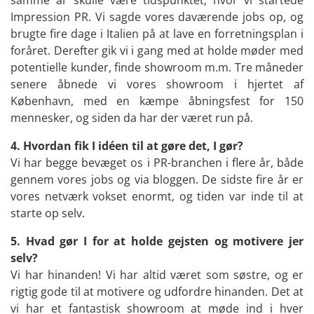
samme år skulle være tidspunktet, hvor vi startede
Impression PR. Vi sagde vores daværende jobs op, og
brugte fire dage i Italien på at lave en forretningsplan i
foråret. Derefter gik vi i gang med at holde møder med
potentielle kunder, finde showroom m.m. Tre måneder
senere åbnede vi vores showroom i hjertet af
København, med en kæmpe åbningsfest for 150
mennesker, og siden da har der været run på.
4. Hvordan fik I idéen til at gøre det, I gør?
Vi har begge bevæget os i PR-branchen i flere år, både
gennem vores jobs og via bloggen. De sidste fire år er
vores netværk vokset enormt, og tiden var inde til at
starte op selv.
5. Hvad gør I for at holde gejsten og motivere jer
selv?
Vi har hinanden! Vi har altid været som søstre, og er
rigtig gode til at motivere og udfordre hinanden. Det at
vi har et fantastisk showroom at møde ind i hver