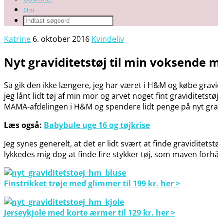
Om
Katrine
6. oktober 2016
Kvindeliv
Nyt graviditetstøj til min voksende 
Så gik den ikke længere, jeg har været i H&M og købe gravi
jeg lånt lidt tøj af min mor og arvet noget fint graviditetst
MAMA-afdelingen i H&M og spendere lidt penge på nyt grav
Læs også:
Babybule uge 16 og tøjkrise
Jeg synes generelt, at det er lidt svært at finde graviditetst
lykkedes mig dog at finde fire stykker tøj, som maven forhåb
Finstrikket trøje med glimmer til 199 kr. her >
Jerseykjole med korte ærmer til 129 kr. her >