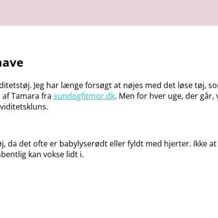
mave
ditetstøj. Jeg har længe forsøgt at nøjes med det løse tøj, 
øj af Tamara fra
sundogfitmor.dk
. Men for hver uge, der går, 
iditetskluns.
øj, da det ofte er babylyserødt eller fyldt med hjerter. Ikke a
entlig kan vokse lidt i.