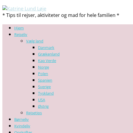
* Tips til rejser, aktiviteter og mad for hele familien *
Hjem
Rejseliv
Vælg land
Danmark
Grækenland
Kap Verde
Norge
Polen
Spanien
Sverige
Tyskland
USA
Østrig
Rejsetips
Børneliv
Kvindeliv
Opskrifter