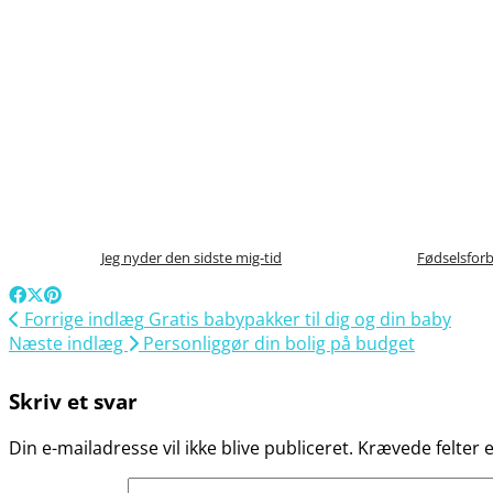
Jeg nyder den sidste mig-tid
Fødselsforb
Forrige indlæg
Gratis babypakker til dig og din baby
Næste indlæg
Personliggør din bolig på budget
Skriv et svar
Din e-mailadresse vil ikke blive publiceret.
Krævede felter