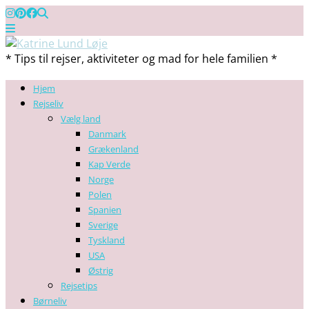
* Tips til rejser, aktiviteter og mad for hele familien *
Hjem
Rejseliv
Vælg land
Danmark
Grækenland
Kap Verde
Norge
Polen
Spanien
Sverige
Tyskland
USA
Østrig
Rejsetips
Børneliv