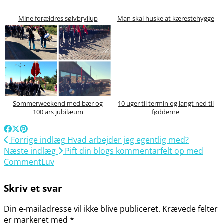
Mine forældres sølvbryllup
Man skal huske at kærestehygge
Sommerweekend med bær og
10 uger til termin og langt ned til
100 års jubilæum
fødderne
Forrige indlæg
Hvad arbejder jeg egentlig med?
Næste indlæg
Pift din blogs kommentarfelt op med
CommentLuv
Skriv et svar
Din e-mailadresse vil ikke blive publiceret.
Krævede felter
er markeret med
*