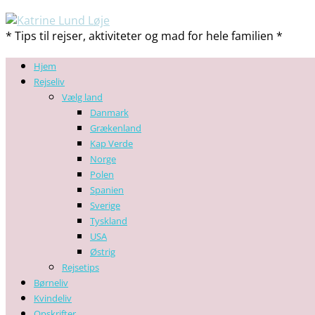
* Tips til rejser, aktiviteter og mad for hele familien *
Hjem
Rejseliv
Vælg land
Danmark
Grækenland
Kap Verde
Norge
Polen
Spanien
Sverige
Tyskland
USA
Østrig
Rejsetips
Børneliv
Kvindeliv
Opskrifter