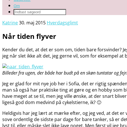
Om
Katrine
30. maj 2015
Hverdagsglimt
Når tiden flyver
Kender du det, at det er som om, tiden bare forsvinder? Jeg
jeg når slet ikke alt det, jeg gerne vil, som for eksempel at
Billeder fra ugen, der både har budt på en skøn tuntatar og fej
Jeg er glad for mit nye job her i Sofia, det er rigtig spæ
man så også har praktiske ting at gøre og en hobby som blo
have meget at se til, men jeg ville ønske, at der snart bli
ligeså god dom medvind på cykelstierne, ik? 🙂
Heldigvis har jeg lært at mærke efter, og jeg ved, at det e
sove ordentlig de sidste par dage for bare tanker, så er de
lyst til, eller måske slet ikke lave noget. Men først vil jeg