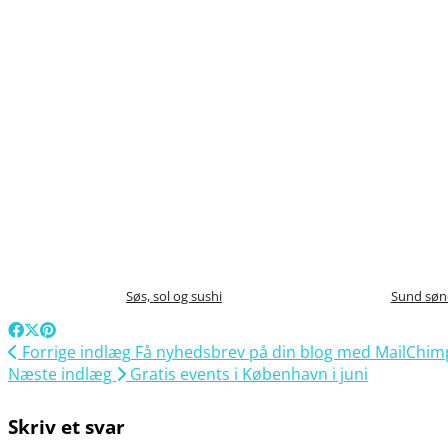
Søs, sol og sushi
Sund søn
Forrige indlæg
Få nyhedsbrev på din blog med MailChim
Næste indlæg
Gratis events i København i juni
Skriv et svar