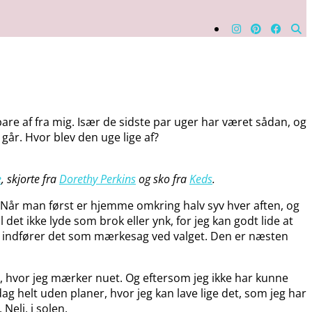
bare af fra mig. Især de sidste par uger har været sådan, og
 går. Hvor blev den uge lige af?
e
, skjorte fra
Dorethy Perkins
og sko fra
Keds
.
e. Når man først er hjemme omkring halv syv hver aften, og
et ikke lyde som brok eller ynk, for jeg kan godt lide at
 der indfører det som mærkesag ved valget. Den er næsten
em, hvor jeg mærker nuet. Og eftersom jeg ikke har kunne
ag helt uden planer, hvor jeg kan lave lige det, som jeg har
Neli, i solen.