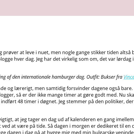
 prøver at leve i nuet, men nogle gange stikker tiden altså 
 blogge hver dag. Jeg har det virkelig som om, det var lørdag i
ring af den internationale hamburger dag. Outfit: Bukser fra
Vinc
ndende og lærerigt, men samtidig forsvinder dagene også bar
gger, så er der ikke mange timer at gøre godt med. Nu skal d
ver indført 48 timer i døgnet. Jeg stemmer på den politiker,
r vigtigt, at jeg tager en dag ud af kalenderen en gang imell
t ved at være på tide. Så dagen i morgen er dedikeret til en d
 bruge dagen i dag på at hygge mig med min bulgarske veninde, 