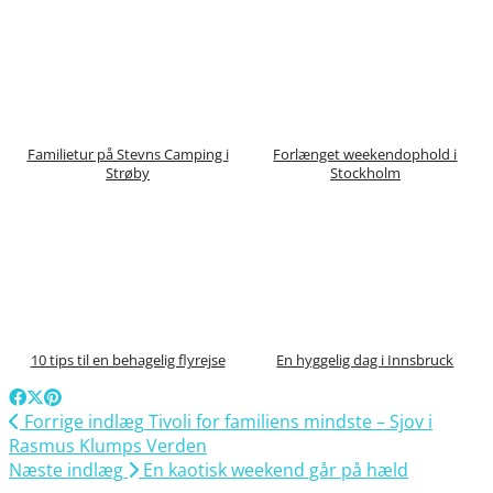
Familietur på Stevns Camping i
Forlænget weekendophold i
Strøby
Stockholm
10 tips til en behagelig flyrejse
En hyggelig dag i Innsbruck
Forrige indlæg
Tivoli for familiens mindste – Sjov i
Rasmus Klumps Verden
Næste indlæg
En kaotisk weekend går på hæld