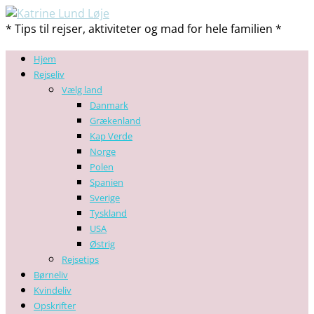
* Tips til rejser, aktiviteter og mad for hele familien *
Hjem
Rejseliv
Vælg land
Danmark
Grækenland
Kap Verde
Norge
Polen
Spanien
Sverige
Tyskland
USA
Østrig
Rejsetips
Børneliv
Kvindeliv
Opskrifter