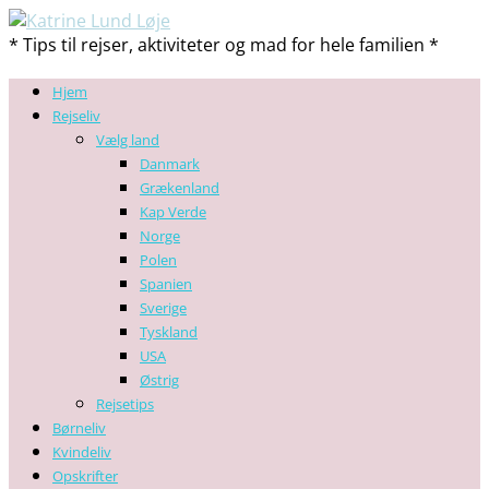
* Tips til rejser, aktiviteter og mad for hele familien *
Hjem
Rejseliv
Vælg land
Danmark
Grækenland
Kap Verde
Norge
Polen
Spanien
Sverige
Tyskland
USA
Østrig
Rejsetips
Børneliv
Kvindeliv
Opskrifter