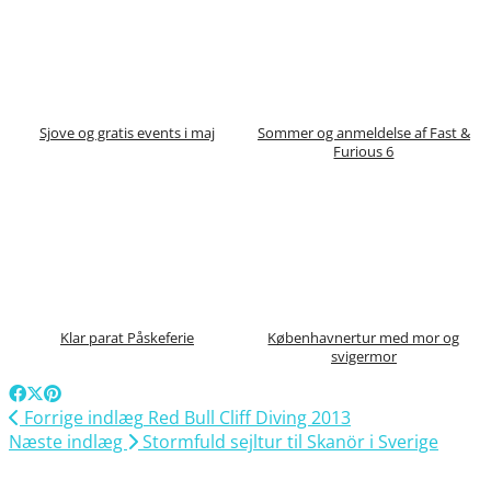
Sjove og gratis events i maj
Sommer og anmeldelse af Fast &
Furious 6
Klar parat Påskeferie
Københavnertur med mor og
svigermor
Forrige indlæg
Red Bull Cliff Diving 2013
Næste indlæg
Stormfuld sejltur til Skanör i Sverige