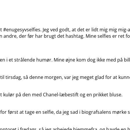
nugesyvselfies. Jeg ved godt, at det er lidt mig mig mig-ag
n andre, der før har brugt det hashtag. Mine selfies er ret fo
 i et strålende humør. Mine øjne kom dog ikke med på billed
n til tirsdag, så denne morgen, var jeg meget glad for at ku
dt kulør på den med Chanel-læbestift og en prikket bluse.
for først at tage en selfie, da jeg sad i biografsalens mør
ontoret i fredags, så jeg arbejede hjemmefra, og havde en hel