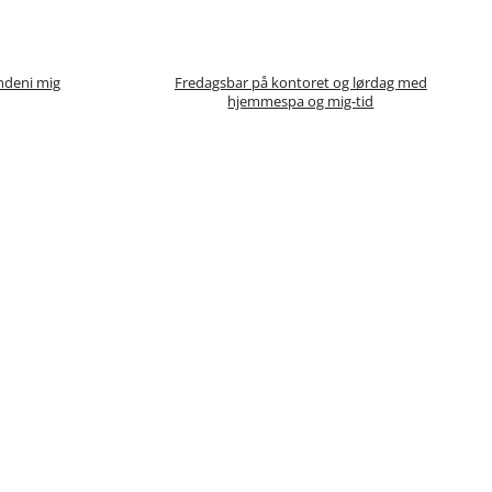
ndeni mig
Fredagsbar på kontoret og lørdag med
hjemmespa og mig-tid