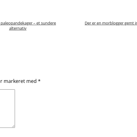
å paleopandekager – et sundere
Der er en morblogger gemt i
alternativ
 er markeret med
*