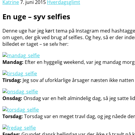
Katrine
7. juni 2015
Hverdagsglimt
En uge – syv selfies
Denne uge har jeg kørt tema på Instagram med hashtagget #e
om ugen, der gik ved brug af selfies. Og hey, så er der inde
billedet er taget – se selv her:
Mandag:
Efter en hyggelig weekend, var jeg mandag morgen
Tirsdag:
Jeg sov af uforklarlige årsager næsten ikke natte
Onsdag:
Onsdag var en helt almindelig dag, så jeg satte li
Torsdag:
Torsdag var en meget travl dag, og jeg nåede der
Fredag:
Grundet dansk helligdag var der ikke så travlt på k