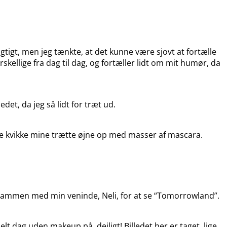
tigt, men jeg tænkte, at det kunne være sjovt at fortælle
rskellige fra dag til dag, og fortæller lidt om mit humør, da
et, da jeg så lidt for træt ud.
nne kvikke mine trætte øjne op med masser af mascara.
ke sammen med min veninde, Neli, for at se “Tomorrowland”.
t dag uden makeup på, dejligt! Billedet her er taget, lige