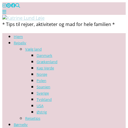
* Tips til rejser, aktiviteter og mad for hele familien *
Hjem
Rejseliv
Vælg land
Danmark
Grækenland
Kap Verde
Norge
Polen
Spanien
Sverige
Tyskland
USA
Østrig
Rejsetips
Børneliv