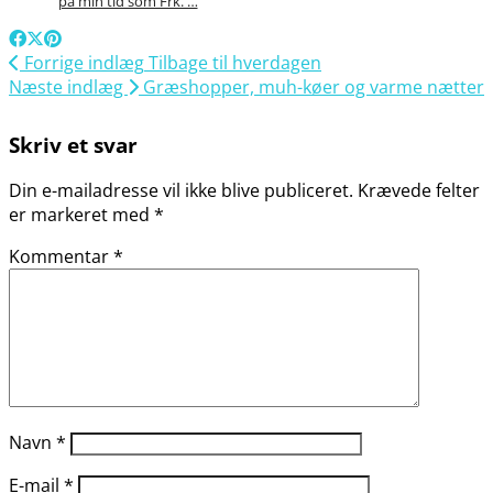
på min tid som Frk. …
Forrige indlæg
Tilbage til hverdagen
Næste indlæg
Græshopper, muh-køer og varme nætter
Skriv et svar
Din e-mailadresse vil ikke blive publiceret.
Krævede felter
er markeret med
*
Kommentar
*
Navn
*
E-mail
*