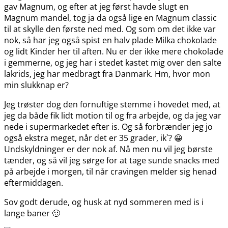
gav Magnum, og efter at jeg først havde slugt en
Magnum mandel, tog ja da også lige en Magnum classic
til at skylle den første ned med. Og som om det ikke var
nok, så har jeg også spist en halv plade Milka chokolade
og lidt Kinder her til aften. Nu er der ikke mere chokolade
i gemmerne, og jeg har i stedet kastet mig over den salte
lakrids, jeg har medbragt fra Danmark. Hm, hvor mon
min slukknap er?
Jeg trøster dog den fornuftige stemme i hovedet med, at
jeg da både fik lidt motion til og fra arbejde, og da jeg var
nede i supermarkedet efter is. Og så forbrænder jeg jo
også ekstra meget, når det er 35 grader, ik`? 😀
Undskyldninger er der nok af. Nå men nu vil jeg børste
tænder, og så vil jeg sørge for at tage sunde snacks med
på arbejde i morgen, til når cravingen melder sig henad
eftermiddagen.
Sov godt derude, og husk at nyd sommeren med is i
lange baner 🙂