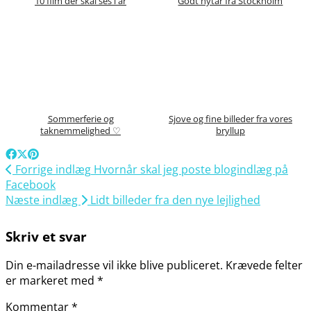
10 film der skal ses i år
Godt nytår fra Stockholm
Sommerferie og
Sjove og fine billeder fra vores
taknemmelighed ♡
bryllup
Forrige indlæg
Hvornår skal jeg poste blogindlæg på
Facebook
Næste indlæg
Lidt billeder fra den nye lejlighed
Skriv et svar
Din e-mailadresse vil ikke blive publiceret.
Krævede felter
er markeret med
*
Kommentar
*