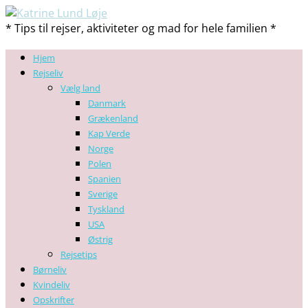
* Tips til rejser, aktiviteter og mad for hele familien *
Hjem
Rejseliv
Vælg land
Danmark
Grækenland
Kap Verde
Norge
Polen
Spanien
Sverige
Tyskland
USA
Østrig
Rejsetips
Børneliv
Kvindeliv
Opskrifter