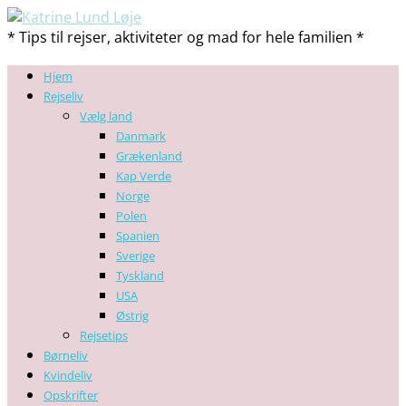
* Tips til rejser, aktiviteter og mad for hele familien *
Hjem
Rejseliv
Vælg land
Danmark
Grækenland
Kap Verde
Norge
Polen
Spanien
Sverige
Tyskland
USA
Østrig
Rejsetips
Børneliv
Kvindeliv
Opskrifter