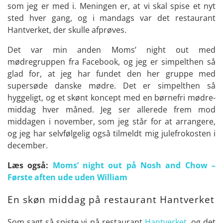
som jeg er med i. Meningen er, at vi skal spise et nyt
sted hver gang, og i mandags var det restaurant
Hantverket, der skulle afprøves.
Det var min anden Moms’ night out med
mødregruppen fra Facebook, og jeg er simpelthen så
glad for, at jeg har fundet den her gruppe med
supersøde danske mødre. Det er simpelthen så
hyggeligt, og et skønt koncept med en børnefri mødre-
middag hver måned. Jeg ser allerede frem mod
middagen i november, som jeg står for at arrangere,
og jeg har selvfølgelig også tilmeldt mig julefrokosten i
december.
Læs også:
Moms’ night out på Nosh and Chow –
Første aften ude uden William
En skøn middag på restaurant Hantverket
Som sagt så spiste vi på restaurant
Hantverket
, og det