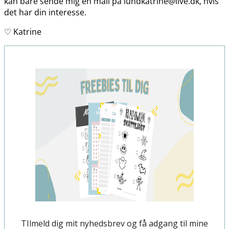
kan bare sende mig en mail på lundkatrine@live.dk, hvis
det har din interesse.
♡ Katrine