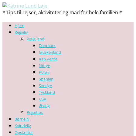
* Tips til rejser, aktiviteter og mad for hele familien *
Hjem
Rejseliv
Vælg land
Danmark
Grækenland
Kap Verde
Norge
Polen
Spanien
Sverige
Tyskland
USA
Østrig
Rejsetips
Børneliv
Kvindeliv
Opskrifter