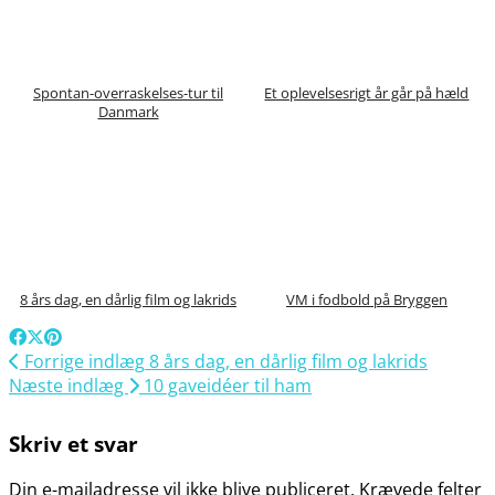
Spontan-overraskelses-tur til
Et oplevelsesrigt år går på hæld
Danmark
8 års dag, en dårlig film og lakrids
VM i fodbold på Bryggen
Forrige indlæg
8 års dag, en dårlig film og lakrids
Næste indlæg
10 gaveidéer til ham
Skriv et svar
Din e-mailadresse vil ikke blive publiceret.
Krævede felter