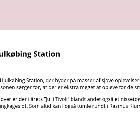
julkøbing Station
 Hjulkøbing Station, der byder på masser af sjove oplevelser 
sæsonen sørger for, at der er ekstra meget at opleve for de s
ver er der i årets ”Jul i Tivoli” blandt andet også et nisseto
gkageslot. Som altid kan I også tumle rundt i Rasmus Klump