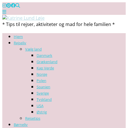
* Tips til rejser, aktiviteter og mad for hele familien *
Hjem
Rejseliv
Vælg land
Danmark
Grækenland
Kap Verde
Norge
Polen
Spanien
Sverige
Tyskland
USA
Østrig
Rejsetips
Børneliv