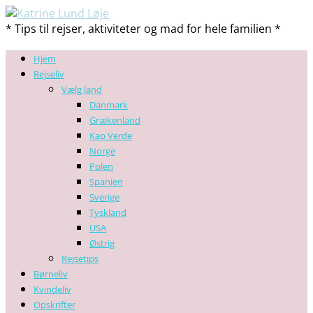
* Tips til rejser, aktiviteter og mad for hele familien *
Hjem
Rejseliv
Vælg land
Danmark
Grækenland
Kap Verde
Norge
Polen
Spanien
Sverige
Tyskland
USA
Østrig
Rejsetips
Børneliv
Kvindeliv
Opskrifter