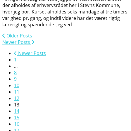
der afholdes af erhvervsrådet her i Stevns Kommune,
hvor jeg bor. Kurset afholdes seks mandage af tre timers
varighed pr. gang, og indtil videre har det været rigtig
lærerigt og spændende. Jeg ved…
Older Posts
Newer Posts
Newer Posts
1
…
8
9
10
11
12
13
14
15
16
17