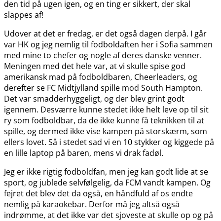
den tid på ugen igen, og en ting er sikkert, der skal
slappes af!
Udover at det er fredag, er det også dagen derpå. I går
var HK og jeg nemlig til fodboldaften her i Sofia sammen
med mine to chefer og nogle af deres danske venner.
Meningen med det hele var, at vi skulle spise god
amerikansk mad på fodboldbaren, Cheerleaders, og
derefter se FC Midtjylland spille mod South Hampton.
Det var smadderhyggeligt, og der blev grint godt
igennem. Desværre kunne stedet ikke helt leve op til sit
ry som fodboldbar, da de ikke kunne få teknikken til at
spille, og dermed ikke vise kampen på storskærm, som
ellers lovet. Så i stedet sad vi en 10 stykker og kiggede på
en lille laptop på baren, mens vi drak fadøl.
Jeg er ikke rigtig fodboldfan, men jeg kan godt lide at se
sport, og jublede selvfølgelig, da FCM vandt kampen. Og
fejret det blev det da også, en håndfuld af os endte
nemlig på karaokebar. Derfor må jeg altså også
indrømme, at det ikke var det sjoveste at skulle op og på