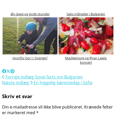
Øv-dage og gode stunder
Seks måneder i Bulgarien
Hvorfor bor I i Sverige?
Macklemore og Ryan Lewis
koncert
Forrige indlæg
Sjove facts om Bulgarien
Næste indlæg
En hyggelig kærestedag i Sofia
Skriv et svar
Din e-mailadresse vil ikke blive publiceret.
Krævede felter
er markeret med
*