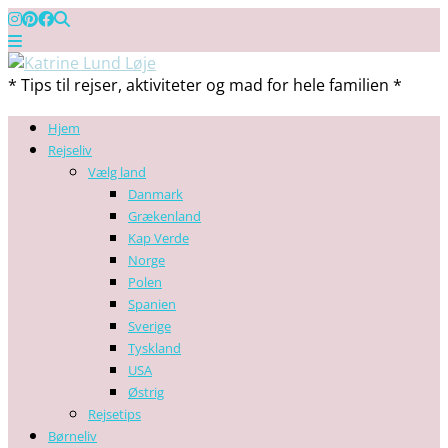
* Tips til rejser, aktiviteter og mad for hele familien *
Hjem
Rejseliv
Vælg land
Danmark
Grækenland
Kap Verde
Norge
Polen
Spanien
Sverige
Tyskland
USA
Østrig
Rejsetips
Børneliv