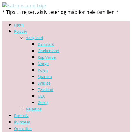
* Tips til rejser, aktiviteter og mad for hele familien *
Hjem
Rejseliv
Vælg land
Danmark
Grækenland
Kap Verde
Norge
Polen
Spanien
Sverige
Tyskland
USA
Østrig
Rejsetips
Børneliv
Kvindeliv
Opskrifter