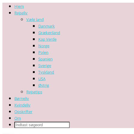
Hjem
Rejseliv
Vælg land
Danmark
Grækenland
Kap Verde
Norge
Polen
Spanien
Sverige
Tyskland
USA
Østrig
Rejsetips
Børneliv
Kvindeliv
Opskrifter
Om