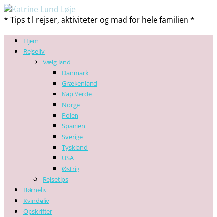
* Tips til rejser, aktiviteter og mad for hele familien *
Hjem
Rejseliv
Vælg land
Danmark
Grækenland
Kap Verde
Norge
Polen
Spanien
Sverige
Tyskland
USA
Østrig
Rejsetips
Børneliv
Kvindeliv
Opskrifter