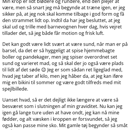
Min krop er lidt blødere og rundere, end den plejer at
være, men så snart jeg må begynde at træne igen, er jeg
sikker på, at jeg nok skal komme tilbage i god form og få
den strammet lidt op. Indtil da har jeg besluttet, at jeg
skal ud og trille med barnevognen hver dag, hvis vejret
tillader det, så jeg både får motion og frisk luft.
Det kan godt være lidt svært at være sund, når man er på
barsel, da det er så hyggeligt at spise hjemmebagte
boller og pandekager, men jeg spiser overordnet set
sund og varieret mad, og så skal der jo også være plads
til lidt af det søde 😉 Jeg er som sådan ret ligeglad med,
hvad jeg taber af kilo, men jeg håber da, at jeg kan iføre
mig en bikini til sommer og være godt tilfreds med mit
spejlbillede.
Uanset hvad, så er det dejligt ikke længere at være så
besværet som i slutningen af min graviditet. Nu kan jeg
igen gå lange ture uden at have ondt, jeg kan nå mine
fødder, og alt væsken i kroppen er forsvundet, så jeg
også kan passe mine sko. Mit gamle tøj begynder så småt