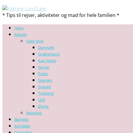
* Tips til rejser, aktiviteter og mad for hele familien *
Hjem
Rejseliv
Vælg land
Danmark
Grækenland
Kap Verde
Norge
Polen
Spanien
Sverige
Tyskland
USA
Østrig
Rejsetips
Børneliv
Kvindeliv
Opskrifter