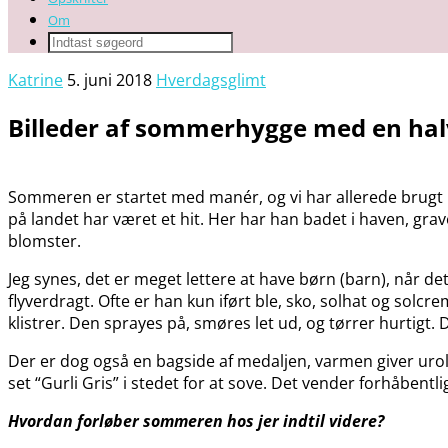
Om
Katrine
5. juni 2018
Hverdagsglimt
Billeder af sommerhygge med en hal
Sommeren er startet med manér, og vi har allerede brugt ma
på landet har været et hit. Her har han badet i haven, gr
blomster.
Jeg synes, det er meget lettere at have børn (barn), når d
flyverdragt. Ofte er han kun iført ble, sko, solhat og solcr
klistrer. Den sprayes på, smøres let ud, og tørrer hurtigt. 
Der er dog også en bagside af medaljen, varmen giver uroli
set “Gurli Gris” i stedet for at sove. Det vender forhåbentli
Hvordan forløber sommeren hos jer indtil videre?