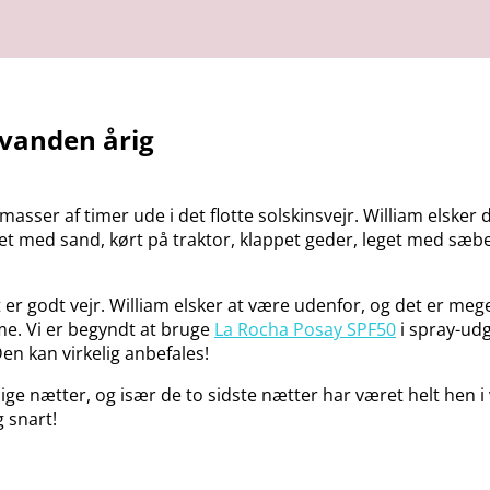
vanden årig
sser af timer ude i det flotte solskinsvejr. William elsker 
avet med sand, kørt på traktor, klappet geder, leget med s
et er godt vejr. William elsker at være udenfor, og det er 
eme. Vi er begyndt at bruge
La Rocha Posay SPF50
i spray-udg
Den kan virkelig anbefales!
ge nætter, og især de to sidste nætter har været helt hen i 
g snart!