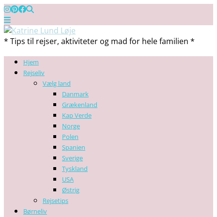
* Tips til rejser, aktiviteter og mad for hele familien *
Hjem
Rejseliv
Vælg land
Danmark
Grækenland
Kap Verde
Norge
Polen
Spanien
Sverige
Tyskland
USA
Østrig
Rejsetips
Børneliv