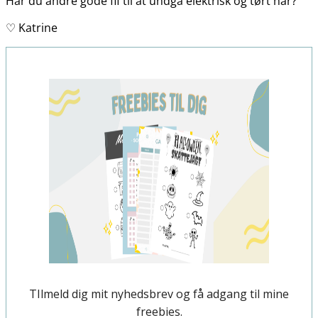
Har du andre gode fif til at undgå elektrisk og tørt hår?
♡ Katrine