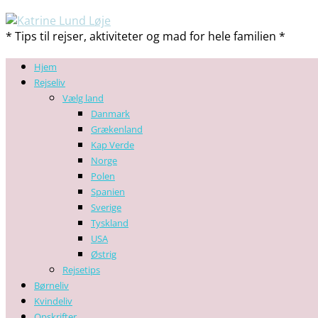
* Tips til rejser, aktiviteter og mad for hele familien *
Hjem
Rejseliv
Vælg land
Danmark
Grækenland
Kap Verde
Norge
Polen
Spanien
Sverige
Tyskland
USA
Østrig
Rejsetips
Børneliv
Kvindeliv
Opskrifter