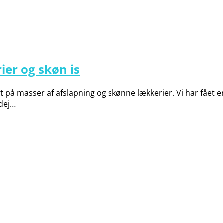
r og skøn is
 på masser af afslapning og skønne lækkerier. Vi har fået e
edej…