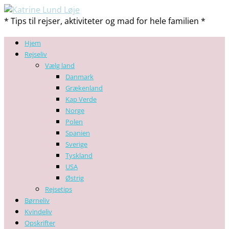
* Tips til rejser, aktiviteter og mad for hele familien *
Hjem
Rejseliv
Vælg land
Danmark
Grækenland
Kap Verde
Norge
Polen
Spanien
Sverige
Tyskland
USA
Østrig
Rejsetips
Børneliv
Kvindeliv
Opskrifter