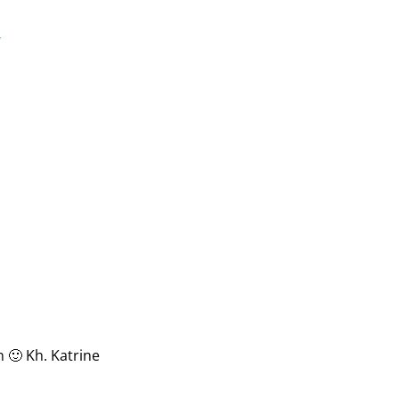
s
 🙂 Kh. Katrine