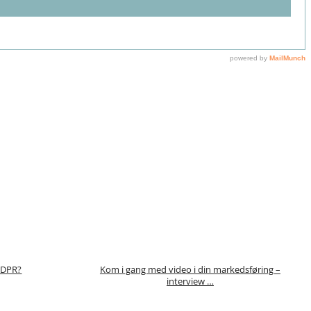
GDPR?
Kom i gang med video i din markedsføring –
interview …