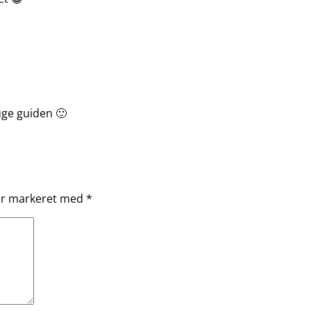
ruge guiden 🙂
 er markeret med
*