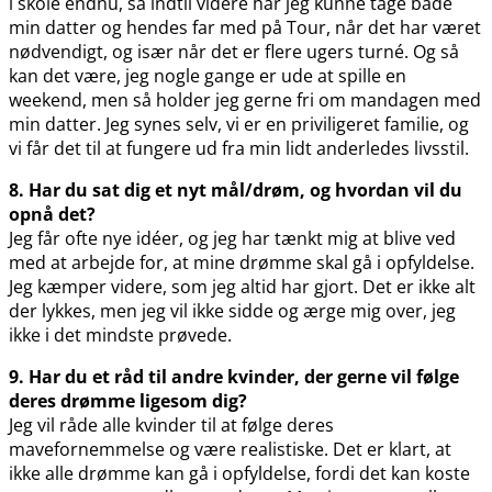
i skole endnu, så indtil videre har jeg kunne tage både
min datter og hendes far med på Tour, når det har været
nødvendigt, og især når det er flere ugers turné. Og så
kan det være, jeg nogle gange er ude at spille en
weekend, men så holder jeg gerne fri om mandagen med
min datter. Jeg synes selv, vi er en priviligeret familie, og
vi får det til at fungere ud fra min lidt anderledes livsstil.
8. Har du sat dig et nyt mål/drøm, og hvordan vil du
opnå det?
Jeg får ofte nye idéer, og jeg har tænkt mig at blive ved
med at arbejde for, at mine drømme skal gå i opfyldelse.
Jeg kæmper videre, som jeg altid har gjort. Det er ikke alt
der lykkes, men jeg vil ikke sidde og ærge mig over, jeg
ikke i det mindste prøvede.
9. Har du et råd til andre kvinder, der gerne vil følge
deres drømme ligesom dig?
Jeg vil råde alle kvinder til at følge deres
mavefornemmelse og være realistiske. Det er klart, at
ikke alle drømme kan gå i opfyldelse, fordi det kan koste