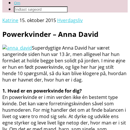
Om
Katrine
15. oktober 2015
Hverdagsliv
Powerkvinder – Anna David
Superdygtige Anna David har været
sangerinde siden hun var 13 år, men alligevel har hun
formået at holde begge ben solidt på jorden. I mine øjne
er hun en født powerkvinde, og lige her har jeg stilt
hende 10 spørgsmål, så du kan blive klogere på, hvordan
hun er havnet der, hvor hun er i dag.
1. Hvad er en powerkvinde for dig?
En powerkvinde er i min verden ikke én bestemt type
kvinde. Det kan være forretningskvinden såvel som
husmoderen. For mig handler det om at finde balancen i
livet og være tro mod sig selv. At dyrke og udvikle ens
egne styrker og leve livet lige netop der, hvor man er i sit
liv. Om det er med mand, barn, som single, som