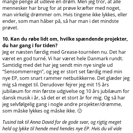
mange penge at udleve en drøm. Men jeg tror, at alle
mennesker har brug for at prøve kræfter med noget,
man virkelig drømmer om. Hvis tingene ikke lykkes, eller
ender, som man håber på, så har man i det mindste
prøvet.
10. Kan du røbe lidt om, hvilke spændende projekter,
du har gang i for tiden?
Jeg er næsten færdig med Grease-tournéen nu. Det har
været en god turné. Vi har været hele Danmark rundt.
Samtidig med det har jeg sendt min nye single ud
“Sensommerregn”, og jeg er stort set færdig med min
nye EP, som snart rammer netbutikkerne. Det glæder jeg
mig så meget til. Derudover fejrer jeg mit 15 års
jubilæum for min første udgivelse og 10 års jubilæum for
dansk musik i år, så det er et stort år for mig. Og så har
jeg selvfølgelig gang i nogle andre projekter/drømme,
som måske lykkes og måske ikke. 🙂
Tusind tak til Anna David for de gode svar, og rigtig meget
held og lykke til hende med hendes nye EP. Hvis du vil vide