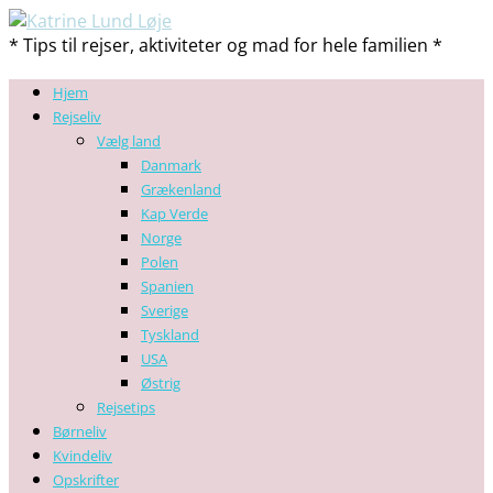
* Tips til rejser, aktiviteter og mad for hele familien *
Hjem
Rejseliv
Vælg land
Danmark
Grækenland
Kap Verde
Norge
Polen
Spanien
Sverige
Tyskland
USA
Østrig
Rejsetips
Børneliv
Kvindeliv
Opskrifter