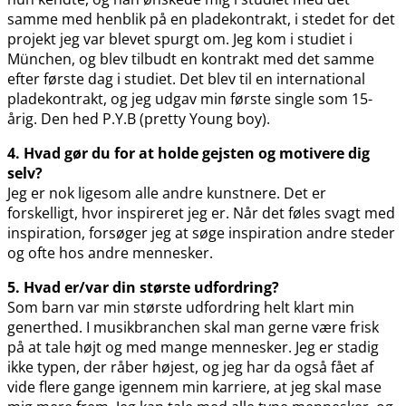
samme med henblik på en pladekontrakt, i stedet for det
projekt jeg var blevet spurgt om. Jeg kom i studiet i
München, og blev tilbudt en kontrakt med det samme
efter første dag i studiet. Det blev til en international
pladekontrakt, og jeg udgav min første single som 15-
årig. Den hed P.Y.B (pretty Young boy).
4. Hvad gør du for at holde gejsten og motivere dig
selv?
Jeg er nok ligesom alle andre kunstnere. Det er
forskelligt, hvor inspireret jeg er. Når det føles svagt med
inspiration, forsøger jeg at søge inspiration andre steder
og ofte hos andre mennesker.
5. Hvad er/var din største udfordring?
Som barn var min største udfordring helt klart min
generthed. I musikbranchen skal man gerne være frisk
på at tale højt og med mange mennesker. Jeg er stadig
ikke typen, der råber højest, og jeg har da også fået af
vide flere gange igennem min karriere, at jeg skal mase