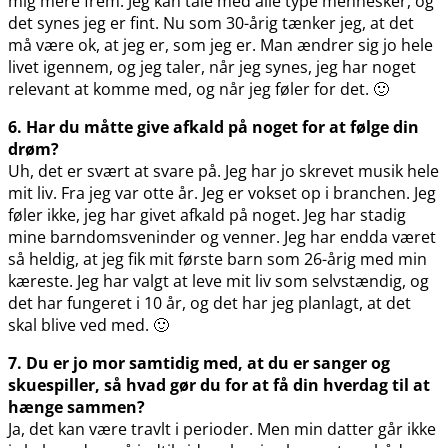
mig mere frem. Jeg kan tale med alle type mennesker, og
det synes jeg er fint. Nu som 30-årig tænker jeg, at det
må være ok, at jeg er, som jeg er. Man ændrer sig jo hele
livet igennem, og jeg taler, når jeg synes, jeg har noget
relevant at komme med, og når jeg føler for det. 🙂
6. Har du måtte give afkald på noget for at følge din
drøm?
Uh, det er svært at svare på. Jeg har jo skrevet musik hele
mit liv. Fra jeg var otte år. Jeg er vokset op i branchen. Jeg
føler ikke, jeg har givet afkald på noget. Jeg har stadig
mine barndomsveninder og venner. Jeg har endda været
så heldig, at jeg fik mit første barn som 26-årig med min
kæreste. Jeg har valgt at leve mit liv som selvstændig, og
det har fungeret i 10 år, og det har jeg planlagt, at det
skal blive ved med. 🙂
7. Du er jo mor samtidig med, at du er sanger og
skuespiller, så hvad gør du for at få din hverdag til at
hænge sammen?
Ja, det kan være travlt i perioder. Men min datter går ikke