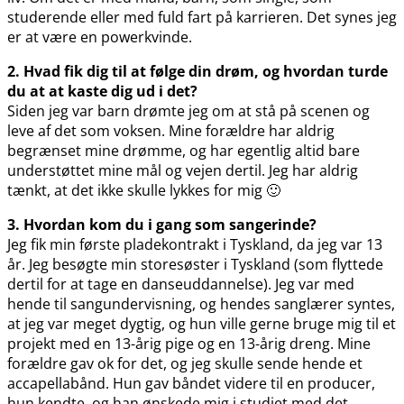
studerende eller med fuld fart på karrieren. Det synes jeg
er at være en powerkvinde.
2. Hvad fik dig til at følge din drøm, og hvordan turde
du at at kaste dig ud i det?
Siden jeg var barn drømte jeg om at stå på scenen og
leve af det som voksen. Mine forældre har aldrig
begrænset mine drømme, og har egentlig altid bare
understøttet mine mål og vejen dertil. Jeg har aldrig
tænkt, at det ikke skulle lykkes for mig 🙂
3. Hvordan kom du i gang som sangerinde?
Jeg fik min første pladekontrakt i Tyskland, da jeg var 13
år. Jeg besøgte min storesøster i Tyskland (som flyttede
dertil for at tage en danseuddannelse). Jeg var med
hende til sangundervisning, og hendes sanglærer syntes,
at jeg var meget dygtig, og hun ville gerne bruge mig til et
projekt med en 13-årig pige og en 13-årig dreng. Mine
forældre gav ok for det, og jeg skulle sende hende et
accapellabånd. Hun gav båndet videre til en producer,
hun kendte, og han ønskede mig i studiet med det