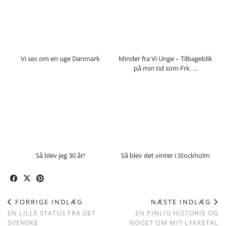
Vi ses om en uge Danmark
Minder fra Vi Unge – Tilbageblik
på min tid som Frk. …
Så blev jeg 30 år!
Så blev det vinter i Stockholm
FORRIGE INDLÆG
NÆSTE INDLÆG
EN LILLE STATUS FRA DET
EN PINLIG HISTORIE OG
SVENSKE
NOGET OM MIT LYKKETAL