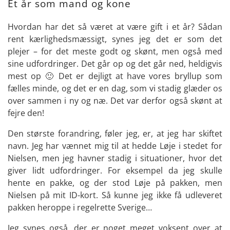
Et år som mand og kone
Hvordan har det så været at være gift i et år? Sådan
rent kærlighedsmæssigt, synes jeg det er som det
plejer – for det meste godt og skønt, men også med
sine udfordringer. Det går op og det går ned, heldigvis
mest op 🙂 Det er dejligt at have vores bryllup som
fælles minde, og det er en dag, som vi stadig glæder os
over sammen i ny og næ. Det var derfor også skønt at
fejre den!
Den største forandring, føler jeg, er, at jeg har skiftet
navn. Jeg har vænnet mig til at hedde Løje i stedet for
Nielsen, men jeg havner stadig i situationer, hvor det
giver lidt udfordringer. For eksempel da jeg skulle
hente en pakke, og der stod Løje på pakken, men
Nielsen på mit ID-kort. Så kunne jeg ikke få udleveret
pakken heroppe i regelrette Sverige…
Jeg synes også, der er noget meget voksent over at