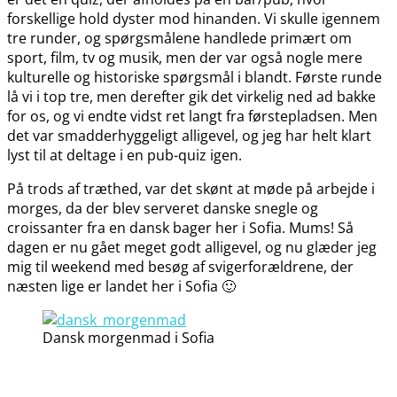
forskellige hold dyster mod hinanden. Vi skulle igennem
tre runder, og spørgsmålene handlede primært om
sport, film, tv og musik, men der var også nogle mere
kulturelle og historiske spørgsmål i blandt. Første runde
lå vi i top tre, men derefter gik det virkelig ned ad bakke
for os, og vi endte vidst ret langt fra førstepladsen. Men
det var smadderhyggeligt alligevel, og jeg har helt klart
lyst til at deltage i en pub-quiz igen.
På trods af træthed, var det skønt at møde på arbejde i
morges, da der blev serveret danske snegle og
croissanter fra en dansk bager her i Sofia. Mums! Så
dagen er nu gået meget godt alligevel, og nu glæder jeg
mig til weekend med besøg af svigerforældrene, der
næsten lige er landet her i Sofia 🙂
Dansk morgenmad i Sofia