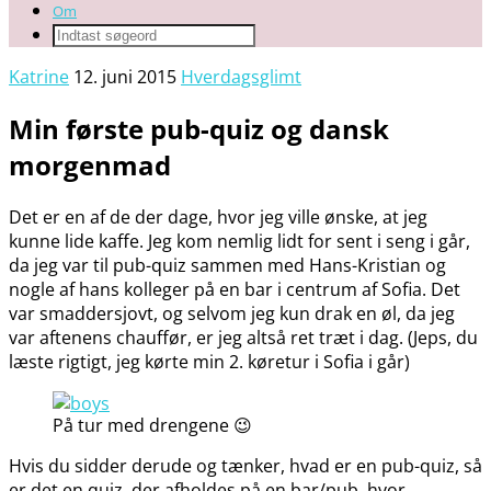
Om
Katrine
12. juni 2015
Hverdagsglimt
Min første pub-quiz og dansk
morgenmad
Det er en af de der dage, hvor jeg ville ønske, at jeg
kunne lide kaffe. Jeg kom nemlig lidt for sent i seng i går,
da jeg var til pub-quiz sammen med Hans-Kristian og
nogle af hans kolleger på en bar i centrum af Sofia. Det
var smaddersjovt, og selvom jeg kun drak en øl, da jeg
var aftenens chauffør, er jeg altså ret træt i dag. (Jeps, du
læste rigtigt, jeg kørte min 2. køretur i Sofia i går)
På tur med drengene 😉
Hvis du sidder derude og tænker, hvad er en pub-quiz, så
er det en quiz, der afholdes på en bar/pub, hvor