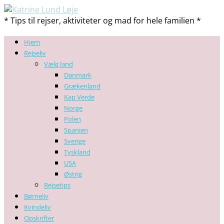
* Tips til rejser, aktiviteter og mad for hele familien *
Hjem
Rejseliv
Vælg land
Danmark
Grækenland
Kap Verde
Norge
Polen
Spanien
Sverige
Tyskland
USA
Østrig
Rejsetips
Børneliv
Kvindeliv
Opskrifter