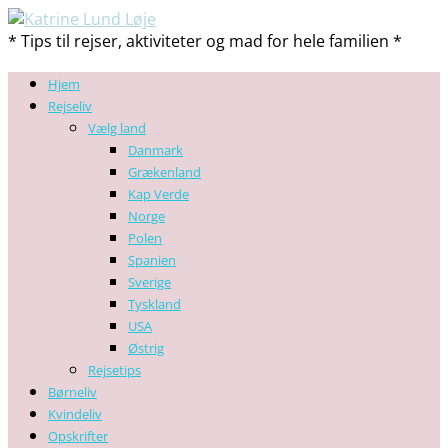
* Tips til rejser, aktiviteter og mad for hele familien *
Hjem
Rejseliv
Vælg land
Danmark
Grækenland
Kap Verde
Norge
Polen
Spanien
Sverige
Tyskland
USA
Østrig
Rejsetips
Børneliv
Kvindeliv
Opskrifter