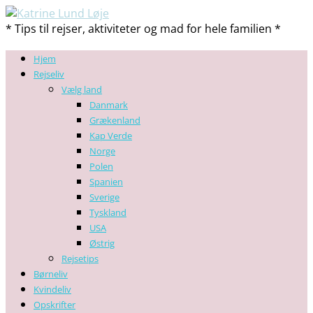
* Tips til rejser, aktiviteter og mad for hele familien *
Hjem
Rejseliv
Vælg land
Danmark
Grækenland
Kap Verde
Norge
Polen
Spanien
Sverige
Tyskland
USA
Østrig
Rejsetips
Børneliv
Kvindeliv
Opskrifter