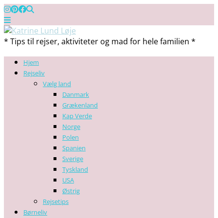
* Tips til rejser, aktiviteter og mad for hele familien *
Hjem
Rejseliv
Vælg land
Danmark
Grækenland
Kap Verde
Norge
Polen
Spanien
Sverige
Tyskland
USA
Østrig
Rejsetips
Børneliv