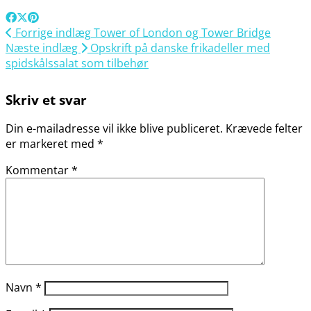
Forrige indlæg
Tower of London og Tower Bridge
Næste indlæg
Opskrift på danske frikadeller med
spidskålssalat som tilbehør
Skriv et svar
Din e-mailadresse vil ikke blive publiceret.
Krævede felter
er markeret med
*
Kommentar
*
Navn
*