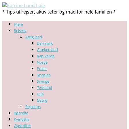
* Tips til rejser, aktiviteter og mad for hele familien *
Hjem
Rejseliv
Vælg land
Danmark
Grækenland
Kap Verde
Norge
Polen
Spanien
Sverige
Tyskland
USA
Østrig
Rejsetips
Børneliv
Kvindeliv
Opskrifter